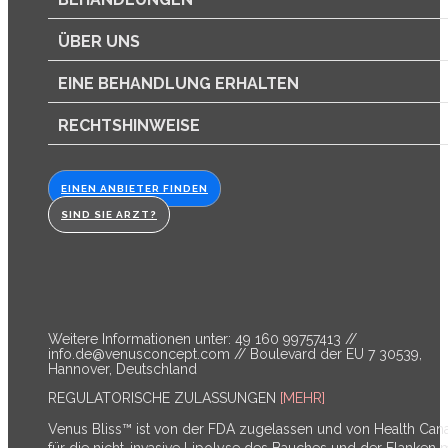
ÜBER UNS
EINE BEHANDLUNG ERHALTEN
RECHTSHINWEISE
EINEN ANBIETER FINDEN
SIND SIE ARZT?
Weitere Informationen unter: 49 160 99757413 //
info.de@venusconcept.com
// Boulevard der EU 7 30539,
Hannover, Deutschland
REGULATORISCHE ZULASSUNGEN
[MEHR]
Venus Bliss™ ist von der FDA zugelassen und von Health Can
für die nicht-invasive Lipolyse des Bauches und der Flanken m