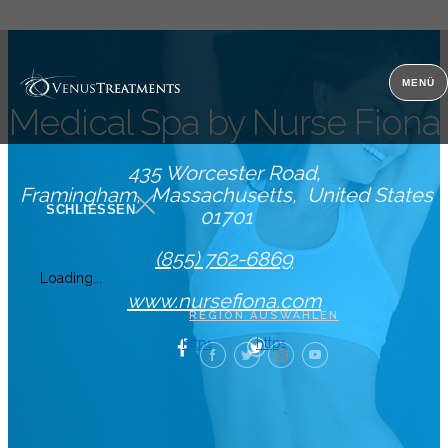
Kontakt
MENÜ
Medical Spa by Nurse Fiona
435 Worcester Road
Framingham
Massachusetts
United States
SCHLIESSEN
01701
(855) 762-6869
Loading...
www.nursefiona.com
REGION AUSWÄHLEN
https://www.facebook.com/rnBOTOX®
https://twitter.com/rnBOTO