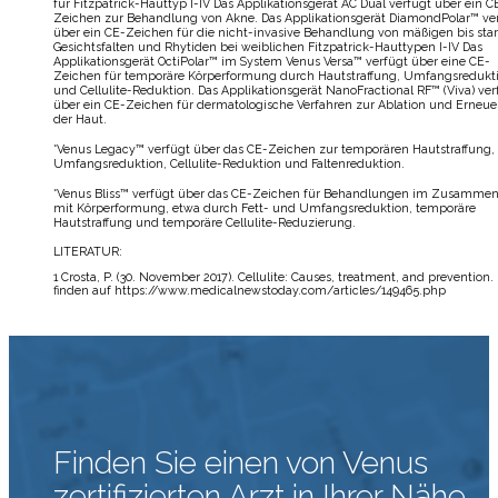
für Fitzpatrick-Hauttyp I-IV Das Applikationsgerät AC Dual verfügt über ein C
Zeichen zur Behandlung von Akne. Das Applikationsgerät DiamondPolar™ ve
über ein CE-Zeichen für die nicht-invasive Behandlung von mäßigen bis sta
Gesichtsfalten und Rhytiden bei weiblichen Fitzpatrick-Hauttypen I-IV Das
Applikationsgerät OctiPolar™ im System Venus Versa™ verfügt über eine CE-
Zeichen für temporäre Körperformung durch Hautstraffung, Umfangsredukt
und Cellulite-Reduktion. Das Applikationsgerät NanoFractional RF™ (Viva) ver
über ein CE-Zeichen für dermatologische Verfahren zur Ablation und Erneu
der Haut.
*Venus Legacy™ verfügt über das CE-Zeichen zur temporären Hautstraffung,
Umfangsreduktion, Cellulite-Reduktion und Faltenreduktion.
*
Venus Bliss™ verfügt über das CE-Zeichen für Behandlungen im Zusamme
mit Körperformung, etwa durch Fett- und Umfangsreduktion, temporäre
Hautstraffung und temporäre Cellulite-Reduzierung.
LITERATUR:
1 Crosta, P. (30. November 2017). Cellulite: Causes, treatment, and prevention.
finden auf https://www.medicalnewstoday.com/articles/149465.php
Finden Sie einen von Venus
zertifizierten Arzt in Ihrer Nähe