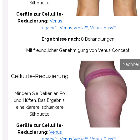
Silhouette
.
Geräte zur Cellulite-
Reduzierung:
Venus
Legacy™
,
Venus Versa™
,
Venus Bliss™
Ergebnisse nach:
8 Behandlungen
Mit freundlicher Genehmigung
von
Venus Concept
Vorher
Nachher
Cellulite-Reduzierung
Mindern Sie Dellen an Po
und Hüften. Das Ergebnis:
eine klarere, schlankere
Silhouette.
Geräte zur Cellulite-
Reduzierung
:
Venus
Legacy™
,
Venus Versa™
,
Venus Bliss™