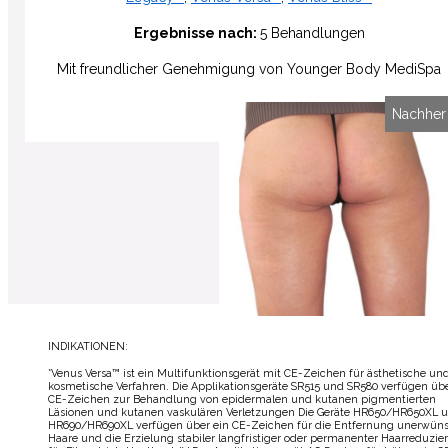
Ergebnisse nach:
5 Behandlungen
Mit freundlicher Genehmigung
von
Younger Body MediSpa
Vorher
Nachher
INDIKATIONEN:
*Venus Versa™ ist ein Multifunktionsgerät mit CE-Zeichen für ästhetische un
kosmetische Verfahren. Die Applikationsgeräte SR515 und SR580 verfügen übe
CE-Zeichen zur Behandlung von epidermalen und kutanen pigmentierten
Läsionen und kutanen vaskulären Verletzungen Die Geräte HR650/HR650XL 
HR690/HR690XL verfügen über ein CE-Zeichen für die Entfernung unerwüns
Haare und die Erzielung stabiler langfristiger oder permanenter Haarreduzie