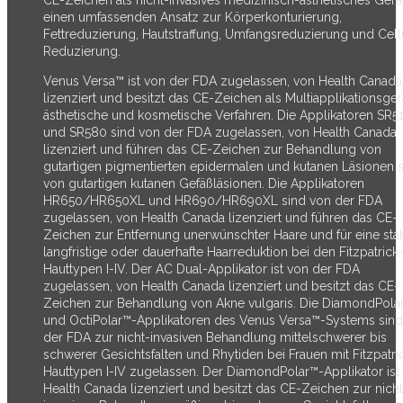
einen umfassenden Ansatz zur Körperkonturierung,
Fettreduzierung, Hautstraffung, Umfangsreduzierung und Cellu
Reduzierung.
Venus Versa™ ist von der FDA zugelassen, von Health Canada
lizenziert und besitzt das CE-Zeichen als Multiapplikationsgerä
ästhetische und kosmetische Verfahren. Die Applikatoren SR5
und SR580 sind von der FDA zugelassen, von Health Canada
lizenziert und führen das CE-Zeichen zur Behandlung von
gutartigen pigmentierten epidermalen und kutanen Läsionen 
von gutartigen kutanen Gefäßläsionen. Die Applikatoren
HR650/HR650XL und HR690/HR690XL sind von der FDA
zugelassen, von Health Canada lizenziert und führen das CE-
Zeichen zur Entfernung unerwünschter Haare und für eine stab
langfristige oder dauerhafte Haarreduktion bei den Fitzpatrick-
Hauttypen I-IV. Der AC Dual-Applikator ist von der FDA
zugelassen, von Health Canada lizenziert und besitzt das CE-
Zeichen zur Behandlung von Akne vulgaris. Die DiamondPola
und OctiPolar™-Applikatoren des Venus Versa™-Systems sind
der FDA zur nicht-invasiven Behandlung mittelschwerer bis
schwerer Gesichtsfalten und Rhytiden bei Frauen mit Fitzpatri
Hauttypen I-IV zugelassen. Der DiamondPolar™-Applikator ist
Health Canada lizenziert und besitzt das CE-Zeichen zur nicht