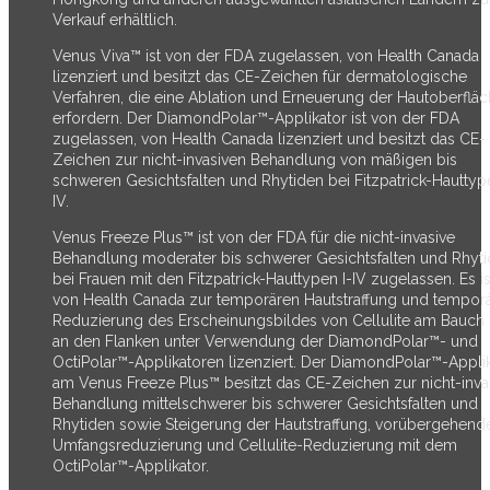
Verkauf erhältlich.
Venus Viva™ ist von der FDA zugelassen, von Health Canada
lizenziert und besitzt das CE-Zeichen für dermatologische
Verfahren, die eine Ablation und Erneuerung der Hautoberflä
erfordern. Der DiamondPolar™-Applikator ist von der FDA
zugelassen, von Health Canada lizenziert und besitzt das CE-
Zeichen zur nicht-invasiven Behandlung von mäßigen bis
schweren Gesichtsfalten und Rhytiden bei Fitzpatrick-Hauttype
IV.
Venus Freeze Plus™ ist von der FDA für die nicht-invasive
Behandlung moderater bis schwerer Gesichtsfalten und Rhyt
bei Frauen mit den Fitzpatrick-Hauttypen I-IV zugelassen. Es is
von Health Canada zur temporären Hautstraffung und tempor
Reduzierung des Erscheinungsbildes von Cellulite am Bauch
an den Flanken unter Verwendung der DiamondPolar™- und
OctiPolar™-Applikatoren lizenziert. Der DiamondPolar™-Appli
am Venus Freeze Plus™ besitzt das CE-Zeichen zur nicht-inva
Behandlung mittelschwerer bis schwerer Gesichtsfalten und
Rhytiden sowie Steigerung der Hautstraffung, vorübergehend
Umfangsreduzierung und Cellulite-Reduzierung mit dem
OctiPolar™-Applikator.