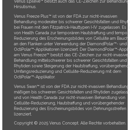
Venus Epileve™ besitzt auch das CE-Zeichen zur Behandlung
Hirsutismus.
Venus Freeze Plus™ ist von der FDA zur nicht-invasiven
Behandlung moderater bis schwerer Gesichtsfalten und Rhyt
bei Frauen mit den Fitzpatrick-Hauttypen I-IV zugelassen. Es is
von Health Canada zur temporären Hautstraffung und tempor
Reduzierung des Erscheinungsbildes von Cellulite am Bauch
an den Flanken unter Verwendung der DiamondPolar™- und
OctiPolar™-Applikatoren lizenziert. Der DiamondPolar™-Appli
am Venus Freeze™ besitzt das CE-Zeichen zur nicht-invasive
Behandlung mittelschwerer bis schwerer Gesichtsfalten und
Rhytiden sowie Steigerung der Hautstraffung, vorübergehend
Umfangsreduzierung und Cellulite-Reduzierung mit dem
OctiPolar™-Applikator.
Venus Swan™ ist von der FDA zur nicht-invasiven Behandlung
mäßigen bis schweren Gesichtsfalten und Rhytiden zugelass
und von Health Canada zur nicht-invasiven Behandlung von
Cellulite-Reduzierung, Hautstraffung und vorübergehender
Reduzierung des Erscheinungsbildes von Dehnungsstreifen
lizenziert.
Copyright © 2025 Venus Concept. Alle Rechte vorbehalten.