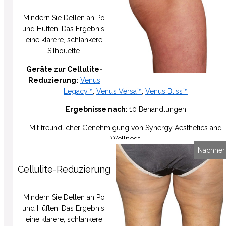
Mindern Sie Dellen an Po
und Hüften. Das Ergebnis:
eine klarere, schlankere
Silhouette
.
Geräte zur Cellulite-
Reduzierung:
Venus
Legacy™
,
Venus Versa™
,
Venus Bliss™
Ergebnisse nach:
10 Behandlungen
Mit freundlicher Genehmigung
von Synergy Aesthetics and
Wellness
Vorher
Nachher
Cellulite-Reduzierung
Mindern Sie Dellen an Po
und Hüften. Das Ergebnis:
eine klarere, schlankere