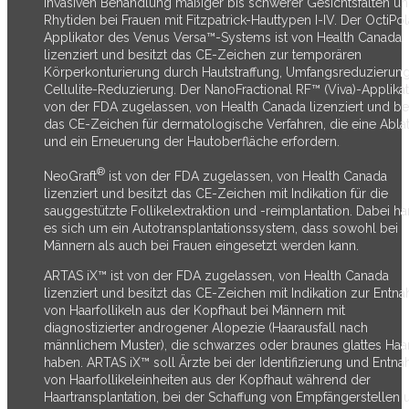
invasiven Behandlung mäßiger bis schwerer Gesichtsfalten u
Rhytiden bei Frauen mit Fitzpatrick-Hauttypen I-IV. Der OctiPo
Applikator des Venus Versa™-Systems ist von Health Canada
lizenziert und besitzt das CE-Zeichen zur temporären
Körperkonturierung durch Hautstraffung, Umfangsreduzierun
Cellulite-Reduzierung. Der NanoFractional RF™ (Viva)-Applikato
von der FDA zugelassen, von Health Canada lizenziert und bes
das CE-Zeichen für dermatologische Verfahren, die eine Abla
und ein Erneuerung der Hautoberfläche erfordern.
®
NeoGraft
ist von der FDA zugelassen, von Health Canada
lizenziert und besitzt das CE-Zeichen mit Indikation für die
sauggestützte Follikelextraktion und -reimplantation. Dabei ha
es sich um ein Autotransplantationssystem, dass sowohl bei
Männern als auch bei Frauen eingesetzt werden kann.
ARTAS iX™ ist von der FDA zugelassen, von Health Canada
lizenziert und besitzt das CE-Zeichen mit Indikation zur Entn
von Haarfollikeln aus der Kopfhaut bei Männern mit
diagnostizierter androgener Alopezie (Haarausfall nach
männlichem Muster), die schwarzes oder braunes glattes Haa
haben. ARTAS iX™ soll Ärzte bei der Identifizierung und Entn
von Haarfollikeleinheiten aus der Kopfhaut während der
Haartransplantation, bei der Schaffung von Empfängerstellen 