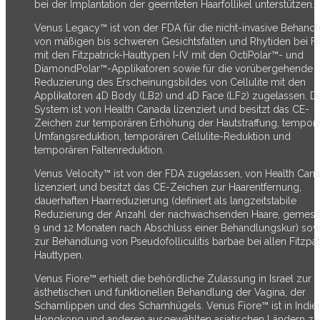
bei der Implantation der geernteten Haarfollikel unterstützen.
Venus Legacy™ ist von der FDA für die nicht-invasive Behand
von mäßigen bis schweren Gesichtsfalten und Rhytiden bei F
mit den Fitzpatrick-Hauttypen I-IV mit den OctiPolar™- und
DiamondPolar™-Applikatoren sowie für die vorübergehende
Reduzierung des Erscheinungsbildes von Cellulite mit den
Applikatoren 4D Body (LB2) und 4D Face (LF2) zugelassen. D
System ist von Health Canada lizenziert und besitzt das CE-
Zeichen zur temporären Erhöhung der Hautstraffung, tempor
Umfangsreduktion, temporären Cellulite-Reduktion und
temporären Faltenreduktion.
Venus Velocity™ ist von der FDA zugelassen, von Health Can
lizenziert und besitzt das CE-Zeichen zur Haarentfernung,
dauerhaften Haarreduzierung (definiert als langzeitstabile
Reduzierung der Anzahl der nachwachsenden Haare, gemess
9 und 12 Monaten nach Abschluss einer Behandlungskur) sow
zur Behandlung von Pseudofolliculitis barbae bei allen Fitzpat
Hauttypen.
Venus Fiore™ erhielt die behördliche Zulassung in Israel zur
ästhetischen und funktionellen Behandlung der Vagina, der
Schamlippen und des Schamhügels. Venus Fiore™ ist in Indie
Hongkong und anderen ausgewählten asiatischen Ländern z