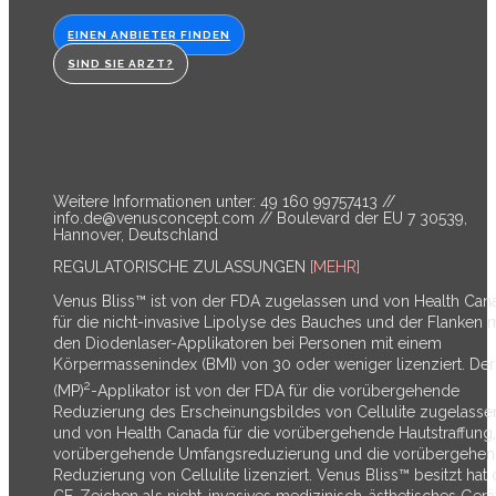
EINEN ANBIETER FINDEN
SIND SIE ARZT?
Weitere Informationen unter: 49 160 99757413 //
info.de@venusconcept.com
// Boulevard der EU 7 30539,
Hannover, Deutschland
REGULATORISCHE ZULASSUNGEN
[MEHR]
Venus Bliss™ ist von der FDA zugelassen und von Health Can
für die nicht-invasive Lipolyse des Bauches und der Flanken m
den Diodenlaser-Applikatoren bei Personen mit einem
Körpermassenindex (BMI) von 30 oder weniger lizenziert. Der
2
(MP)
-Applikator ist von der FDA für die vorübergehende
Reduzierung des Erscheinungsbildes von Cellulite zugelasse
und von Health Canada für die vorübergehende Hautstraffung,
vorübergehende Umfangsreduzierung und die vorübergehe
Reduzierung von Cellulite lizenziert. Venus Bliss™ besitzt hat 
CE-Zeichen als nicht-invasives medizinisch-ästhetisches Gerät