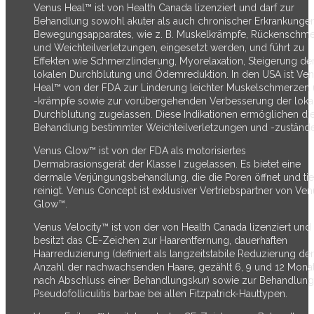
Venus Heal™ ist von Health Canada lizenziert und darf zur
Behandlung sowohl akuter als auch chronischer Erkrankunge
Bewegungsapparates, wie z. B. Muskelkrämpfe, Rückenschm
und Weichteilverletzungen, eingesetzt werden, und führt zu
Effekten wie Schmerzlinderung, Myorelaxation, Steigerung de
lokalen Durchblutung und Ödemreduktion. In den USA ist Ve
Heal™ von der FDA zur Linderung leichter Muskelschmerzen
-krämpfe sowie zur vorübergehenden Verbesserung der loka
Durchblutung zugelassen. Diese Indikationen ermöglichen di
Behandlung bestimmter Weichteilverletzungen und -zustände
Venus Glow™ ist von der FDA als motorisiertes
Dermabrasionsgerät der Klasse I zugelassen. Es bietet eine
dermale Verjüngungsbehandlung, die die Poren öffnet und tie
reinigt. Venus Concept ist exklusiver Vertriebspartner von Ve
Glow™.
Venus Velocity™ ist von der von Health Canada lizenziert und
besitzt das CE-Zeichen zur Haarentfernung, dauerhaften
Haarreduzierung (definiert als langzeitstabile Reduzierung der
Anzahl der nachwachsenden Haare, gezählt 6, 9 und 12 Mona
nach Abschluss einer Behandlungskur) sowie zur Behandlung
Pseudofolliculitis barbae bei allen Fitzpatrick-Hauttypen.