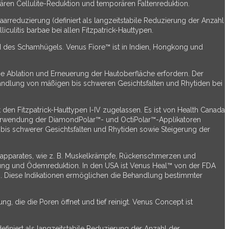
ren Cellulite-Reduktion und temporären Faltenreduktion.
arreduzierung (definiert als langzeitstabile Reduzierung der Anzahl
litis barbae bei allen Fitzpatrick-Hauttypen.
nd des Schamhügels. Venus Fiore™ ist in Indien, Hongkong und
ne Ablation und Erneuerung der Hautoberfläche erfordern. Der
handlung von mäßigen bis schweren Gesichtsfalten und Rhytiden bei
den Fitzpatrick-Hauttypen I-IV zugelassen. Es ist von Health Canada
Verwendung der DiamondPolar™- und OctiPolar™-Applikatoren
 bis schwerer Gesichtsfalten und Rhytiden sowie Steigerung der
sapparates, wie z. B. Muskelkrämpfe, Rückenschmerzen und
utung und Ödemreduktion. In den USA ist Venus Heal™ von der FDA
 Diese Indikationen ermöglichen die Behandlung bestimmter
, die die Poren öffnet und tief reinigt. Venus Concept ist
finiert als langzeitstabile Reduzierung der Anzahl der