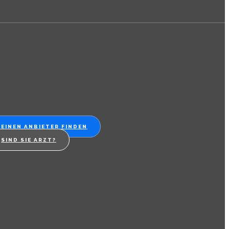
EINEN ANBIETER FINDEN
SIND SIE ARZT?