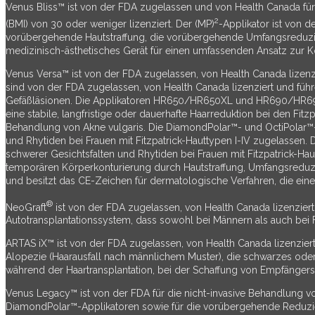
Venus Bliss™ ist von der FDA zugelassen und von Health Canada fü
2
(BMI) von 30 oder weniger lizenziert. Der (MP)
-Applikator ist von 
vorübergehende Hautstraffung, die vorübergehende Umfangsreduzieru
medizinisch-ästhetisches Gerät für einen umfassenden Ansatz zur K
Venus Versa™ ist von der FDA zugelassen, von Health Canada lizenzi
sind von der FDA zugelassen, von Health Canada lizenziert und fü
Gefäßläsionen. Die Applikatoren HR650/HR650XL und HR690/HR690X
eine stabile, langfristige oder dauerhafte Haarreduktion bei den Fit
Behandlung von Akne vulgaris. Die DiamondPolar™- und OctiPolar™-
und Rhytiden bei Frauen mit Fitzpatrick-Hauttypen I-IV zugelassen.
schwerer Gesichtsfalten und Rhytiden bei Frauen mit Fitzpatrick-Ha
temporären Körperkonturierung durch Hautstraffung, Umfangsreduzie
und besitzt das CE-Zeichen für dermatologische Verfahren, die eine
®
NeoGraft
ist von der FDA zugelassen, von Health Canada lizenziert 
Autotransplantationssystem, dass sowohl bei Männern als auch bei 
ARTAS iX™ ist von der FDA zugelassen, von Health Canada lizenziert
Alopezie (Haarausfall nach männlichem Muster), die schwarzes oder 
während der Haartransplantation, bei der Schaffung von Empfängerste
Venus Legacy™ ist von der FDA für die nicht-invasive Behandlung vo
DiamondPolar™-Applikatoren sowie für die vorübergehende Reduzier