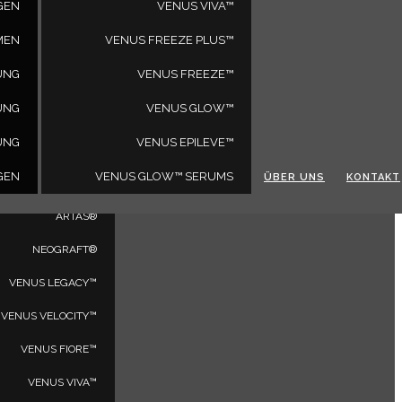
GEN
VENUS VIVA™
MEN
VENUS FREEZE PLUS™
UNG
VENUS FREEZE™
UNG
VENUS GLOW™
PRODUKTE
UNG
VENUS EPILEVE™
VENUS BLISS™
GEN
VENUS GLOW™ SERUMS
ÜBER UNS
KONTAKT
VENUS VERSA™
ARTAS®
NEOGRAFT®
VENUS LEGACY™
VENUS VELOCITY™
VENUS FIORE™
VENUS VIVA™