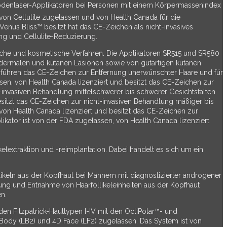
Diodenlaser-Applikatoren bei Personen mit einem Körpermassenindex
on Cellulite zugelassen und von Health Canada für die
nus Bliss™ besitzt hat das CE-Zeichen als nicht-invasives
ng und Cellulite-Reduzierung.
tische und kosmetische Verfahren. Die Applikatoren SR515 und SR580
idermalen und kutanen Läsionen sowie von gutartigen kutanen
ühren das CE-Zeichen zur Entfernung unerwünschter Haare und für
assen, von Health Canada lizenziert und besitzt das CE-Zeichen zur
invasiven Behandlung mittelschwerer bis schwerer Gesichtsfalten
esitzt das CE-Zeichen zur nicht-invasiven Behandlung mäßiger bis
 von Health Canada lizenziert und besitzt das CE-Zeichen zur
kator ist von der FDA zugelassen, von Health Canada lizenziert
kelextraktion und -reimplantation. Dabei handelt es sich um ein
ikeln aus der Kopfhaut bei Männern mit diagnostizierter androgener
rung und Entnahme von Haarfollikeleinheiten aus der Kopfhaut
n.
en Fitzpatrick-Hauttypen I-IV mit den OctiPolar™- und
Body (LB2) und 4D Face (LF2) zugelassen. Das System ist von