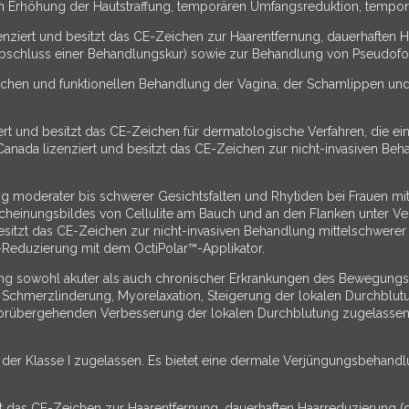
n Erhöhung der Hautstraffung, temporären Umfangsreduktion, temporä
nziert und besitzt das CE-Zeichen zur Haarentfernung, dauerhaften Ha
hluss einer Behandlungskur) sowie zur Behandlung von Pseudofollicu
etischen und funktionellen Behandlung der Vagina, der Schamlippen u
rt und besitzt das CE-Zeichen für dermatologische Verfahren, die ei
anada lizenziert und besitzt das CE-Zeichen zur nicht-invasiven Be
ng moderater bis schwerer Gesichtsfalten und Rhytiden bei Frauen mit 
cheinungsbildes von Cellulite am Bauch und an den Flanken unter 
sitzt das CE-Zeichen zur nicht-invasiven Behandlung mittelschwerer
-Reduzierung mit dem OctiPolar™-Applikator.
lung sowohl akuter als auch chronischer Erkrankungen des Bewegung
ie Schmerzlinderung, Myorelaxation, Steigerung der lokalen Durchbl
orübergehenden Verbesserung der lokalen Durchblutung zugelassen.
er Klasse I zugelassen. Es bietet eine dermale Verjüngungsbehandlung
t das CE-Zeichen zur Haarentfernung, dauerhaften Haarreduzierung (de