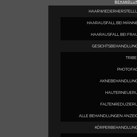
BEHANDLU
HAARWIEDERHERSTELL
HAARAUSFALL BEI MÄNN
HAARAUSFALL BEI FRA
GESICHTSBEHANDLUN
TRIBE
PHOTOFAC
AKNEBEHANDLUN
HAUTERNEUER
FALTENREDUZIER
ALLE BEHANDLUNGEN ANZEI
KÖRPERBEHANDLUN
BEHANDLUNGEN