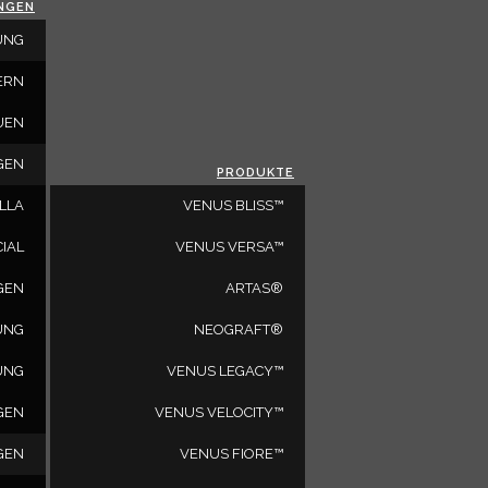
NGEN
SCHLIESSEN
UNG
ERN
UEN
GEN
PRODUKTE
LLA
VENUS BLISS™
IAL
VENUS VERSA™
GEN
ARTAS®
UNG
NEOGRAFT®
SIND SIE EIN ARZT?
UNG
VENUS LEGACY™
GEN
VENUS VELOCITY™
GEN
VENUS FIORE™