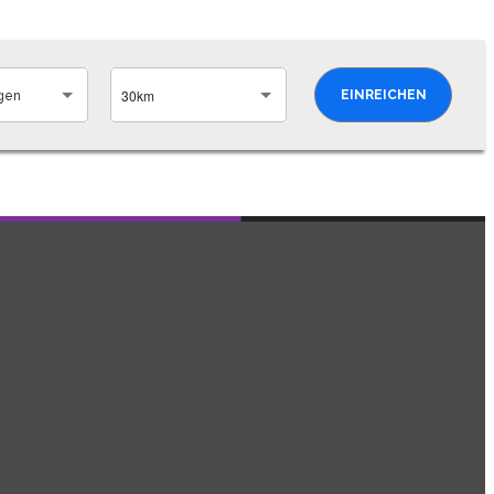
30km
EINREICHEN
gen