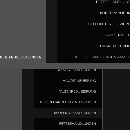
FETTBEHANDLUN
HAARWIEDERHERSTELLUNG
KÖRPERABNEH
HAARAUSFALL BEI MÄNNERN
CELLULITE-REDUZIER
HAARAUSFALL BEI FRAUEN
HAUTSTRAFF
GESICHTSBEHANDLUNGEN
HAARENTFERN
TRIBELLA
ALLE BEHANDLUNGEN ANZEI
INEN ANBIETER FINDEN
PHOTOFACIAL
AKNEBEHANDLUNGEN
HAUTERNEUERUNG
FALTENREDUZIERUNG
ALLE BEHANDLUNGEN ANZEIGEN
KÖRPERBEHANDLUNGEN
FETTBEHANDLUNGEN