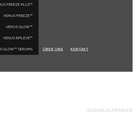
US FREEZE PLUS™
VENUS FREEZE™
VENUS GLOW™
VENUS EPILEVE™
S GLOW™ SERUMS
ÜBER UNS
KONTAKT
REGION AUSWÄHLEN