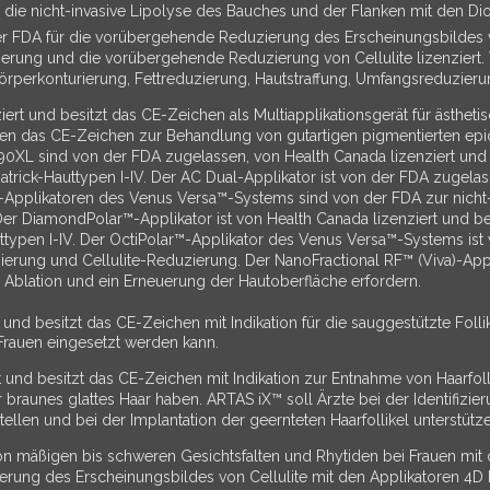
r die nicht-invasive Lipolyse des Bauches und der Flanken mit den 
der FDA für die vorübergehende Reduzierung des Erscheinungsbildes v
ng und die vorübergehende Reduzierung von Cellulite lizenziert. Ve
örperkonturierung, Fettreduzierung, Hautstraffung, Umfangsreduzieru
ert und besitzt das CE-Zeichen als Multiapplikationsgerät für ästhe
hren das CE-Zeichen zur Behandlung von gutartigen pigmentierten ep
L sind von der FDA zugelassen, von Health Canada lizenziert und f
zpatrick-Hauttypen I-IV. Der AC Dual-Applikator ist von der FDA zugel
Applikatoren des Venus Versa™-Systems sind von der FDA zur nicht-
 Der DiamondPolar™-Applikator ist von Health Canada lizenziert und b
uttypen I-IV. Der OctiPolar™-Applikator des Venus Versa™-Systems ist
rung und Cellulite-Reduzierung. Der NanoFractional RF™ (Viva)-Appli
 Ablation und ein Erneuerung der Hautoberfläche erfordern.
und besitzt das CE-Zeichen mit Indikation für die sauggestützte Folli
Frauen eingesetzt werden kann.
 und besitzt das CE-Zeichen mit Indikation zur Entnahme von Haarfoll
braunes glattes Haar haben. ARTAS iX™ soll Ärzte bei der Identifizie
llen und bei der Implantation der geernteten Haarfollikel unterstütze
n mäßigen bis schweren Gesichtsfalten und Rhytiden bei Frauen mit d
ung des Erscheinungsbildes von Cellulite mit den Applikatoren 4D 