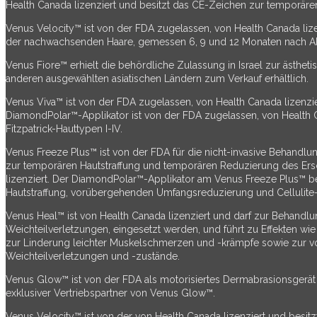
Health Canada lizenziert und besitzt das CE-Zeichen zur temporäre
Venus Velocity™ ist von der FDA zugelassen, von Health Canada lize
der nachwachsenden Haare, gemessen 6, 9 und 12 Monaten nach Absc
Venus Fiore™ erhielt die behördliche Zulassung in Israel zur ästh
anderen ausgewählten asiatischen Ländern zum Verkauf erhältlich.
Venus Viva™ ist von der FDA zugelassen, von Health Canada lizenzie
DiamondPolar™-Applikator ist von der FDA zugelassen, von Health C
Fitzpatrick-Hauttypen I-IV.
Venus Freeze Plus™ ist von der FDA für die nicht-invasive Behandlu
zur temporären Hautstraffung und temporären Reduzierung des Ers
lizenziert. Der DiamondPolar™-Applikator am Venus Freeze Plus™ be
Hautstraffung, vorübergehenden Umfangsreduzierung und Cellulite
Venus Heal™ ist von Health Canada lizenziert und darf zur Behand
Weichteilverletzungen, eingesetzt werden, und führt zu Effekten w
zur Linderung leichter Muskelschmerzen und -krämpfe sowie zur v
Weichteilverletzungen und -zustände.
Venus Glow™ ist von der FDA als motorisiertes Dermabrasionsgerät d
exklusiver Vertriebspartner von Venus Glow™.
Venus Velocity™ ist von der von Health Canada lizenziert und besitz