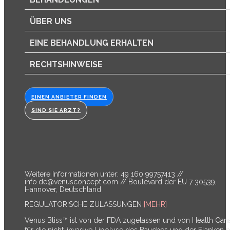
ÜBER UNS
EINE BEHANDLUNG ERHALTEN
RECHTSHINWEISE
EINEN ANBIETER FINDEN
SIND SIE ARZT?
Weitere Informationen unter: 49 160 99757413 //
info.de@venusconcept.com
// Boulevard der EU 7 30539,
Hannover, Deutschland
REGULATORISCHE ZULASSUNGEN
[MEHR]
Venus Bliss™ ist von der FDA zugelassen und von Health Can
für die nicht-invasive Lipolyse des Bauches und der Flanken m