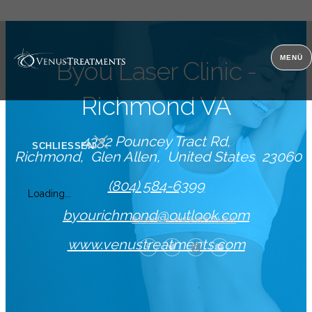
Kontakt
MENÜ
Byou Laser Clinic -
Richmond VA
4332 Pouncey Tract Rd
SCHLIESSEN
Richmond
Glen Allen
United States
23060
(804) 584-6399
Loading...
byourichmond@outlook.com
REGION AUSWÄHLEN
www.venustreatments.com