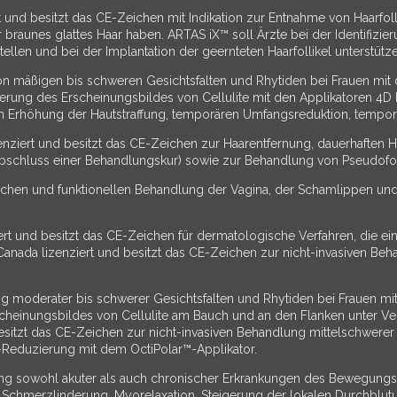
 und besitzt das CE-Zeichen mit Indikation zur Entnahme von Haarfoll
braunes glattes Haar haben. ARTAS iX™ soll Ärzte bei der Identifizie
llen und bei der Implantation der geernteten Haarfollikel unterstütze
n mäßigen bis schweren Gesichtsfalten und Rhytiden bei Frauen mit d
ung des Erscheinungsbildes von Cellulite mit den Applikatoren 4D 
n Erhöhung der Hautstraffung, temporären Umfangsreduktion, temporä
nziert und besitzt das CE-Zeichen zur Haarentfernung, dauerhaften Ha
hluss einer Behandlungskur) sowie zur Behandlung von Pseudofollicu
etischen und funktionellen Behandlung der Vagina, der Schamlippen u
rt und besitzt das CE-Zeichen für dermatologische Verfahren, die ei
anada lizenziert und besitzt das CE-Zeichen zur nicht-invasiven Be
ng moderater bis schwerer Gesichtsfalten und Rhytiden bei Frauen mit 
cheinungsbildes von Cellulite am Bauch und an den Flanken unter 
sitzt das CE-Zeichen zur nicht-invasiven Behandlung mittelschwerer
-Reduzierung mit dem OctiPolar™-Applikator.
lung sowohl akuter als auch chronischer Erkrankungen des Bewegung
ie Schmerzlinderung, Myorelaxation, Steigerung der lokalen Durchbl