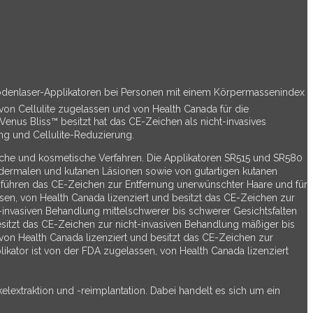
Diodenlaser-Applikatoren bei Personen mit einem Körpermassenindex
on Cellulite zugelassen und von Health Canada für die
nus Bliss™ besitzt hat das CE-Zeichen als nicht-invasives
ng und Cellulite-Reduzierung.
tische und kosmetische Verfahren. Die Applikatoren SR515 und SR580
idermalen und kutanen Läsionen sowie von gutartigen kutanen
ühren das CE-Zeichen zur Entfernung unerwünschter Haare und für
assen, von Health Canada lizenziert und besitzt das CE-Zeichen zur
invasiven Behandlung mittelschwerer bis schwerer Gesichtsfalten
esitzt das CE-Zeichen zur nicht-invasiven Behandlung mäßiger bis
 von Health Canada lizenziert und besitzt das CE-Zeichen zur
kator ist von der FDA zugelassen, von Health Canada lizenziert
kelextraktion und -reimplantation. Dabei handelt es sich um ein