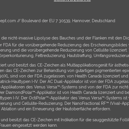
cept.com
// Boulevard der EU 7 30539, Hannover, Deutschland
r die nicht-invasive Lipolyse des Bauches und der Flanken mit den 
der FDA für die vorübergehende Reduzierung des Erscheinungsbildes v
ng und die vorübergehende Reduzierung von Cellulite lizenziert. Ve
örperkonturierung, Fettreduzierung, Hautstraffung, Umfangsreduzieru
ert und besitzt das CE-Zeichen als Multiapplikationsgerät für ästhe
hren das CE-Zeichen zur Behandlung von gutartigen pigmentierten ep
L sind von der FDA zugelassen, von Health Canada lizenziert und f
zpatrick-Hauttypen I-IV. Der AC Dual-Applikator ist von der FDA zugel
Applikatoren des Venus Versa™-Systems sind von der FDA zur nicht-
 Der DiamondPolar™-Applikator ist von Health Canada lizenziert und b
uttypen I-IV. Der OctiPolar™-Applikator des Venus Versa™-Systems ist
rung und Cellulite-Reduzierung. Der NanoFractional RF™ (Viva)-Appli
 Ablation und ein Erneuerung der Hautoberfläche erfordern.
und besitzt das CE-Zeichen mit Indikation für die sauggestützte Folli
Frauen eingesetzt werden kann.