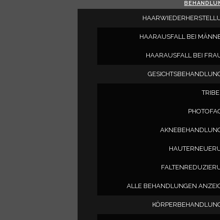
BEHANDLU
HAARWIEDERHERSTELL
HAARAUSFALL BEI MÄNN
HAARAUSFALL BEI FRA
GESICHTSBEHANDLUN
TRIBE
971745 Canada I
PHOTOFAC
AKNEBEHANDLUN
HAUTERNEUER
3355 Yonge St.
Toronto
Ontario
Canada
M4N
FALTENREDUZIER
ALLE BEHANDLUNGEN ANZEI
(647) 615-8020
KÖRPERBEHANDLUN
BEHANDLUNGEN
toni.morad@gmail.com