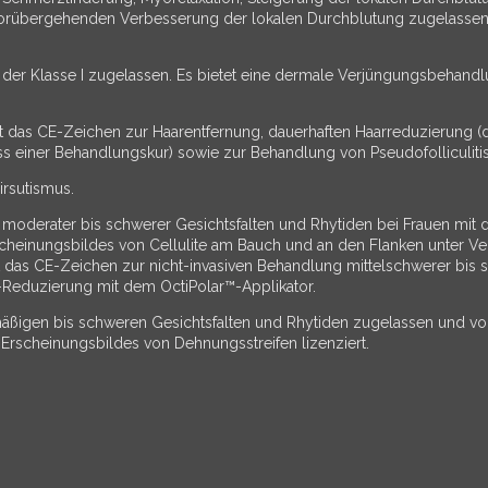
orübergehenden Verbesserung der lokalen Durchblutung zugelassen.
er Klasse I zugelassen. Es bietet eine dermale Verjüngungsbehandlung
t das CE-Zeichen zur Haarentfernung, dauerhaften Haarreduzierung (de
einer Behandlungskur) sowie zur Behandlung von Pseudofolliculitis b
rsutismus.
moderater bis schwerer Gesichtsfalten und Rhytiden bei Frauen mit de
cheinungsbildes von Cellulite am Bauch und an den Flanken unter 
 das CE-Zeichen zur nicht-invasiven Behandlung mittelschwerer bis 
-Reduzierung mit dem OctiPolar™-Applikator.
äßigen bis schweren Gesichtsfalten und Rhytiden zugelassen und von
rscheinungsbildes von Dehnungsstreifen lizenziert.