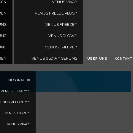
GEN
VENUS VIVA™
MEN
VENUS FREEZE PLUS™
UNG
VENUS FREEZE™
UNG
VENUS GLOW™
PRODUKTE
UNG
VENUS EPILEVE™
VENUS BLISS™
GEN
VENUS VERSA™
VENUS GLOW™ SERUMS
ÜBER UNS
KONTAKT
ARTAS®
NEOGRAFT®
VENUS LEGACY™
VENUS VELOCITY™
VENUS FIORE™
VENUS VIVA™