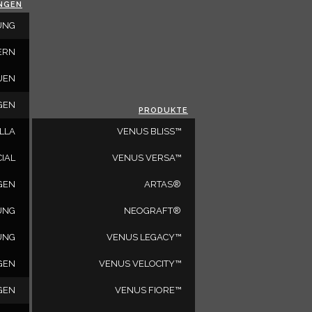
NGEN
SCHLIESSEN
UNG
ERN
UEN
GEN
PRODUKTE
LLA
VENUS BLISS™
nc.
IAL
VENUS VERSA™
GEN
ARTAS®
UNG
NEOGRAFT®
SIND SIE EIN ARZT?
 2M6
UNG
VENUS LEGACY™
GEN
VENUS VELOCITY™
GEN
VENUS FIORE™