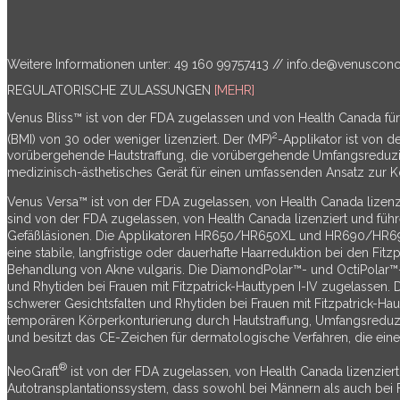
Weitere Informationen unter: 49 160 99757413 //
info.de@venuscon
REGULATORISCHE ZULASSUNGEN
[MEHR]
Venus Bliss™ ist von der FDA zugelassen und von Health Canada fü
2
(BMI) von 30 oder weniger lizenziert. Der (MP)
-Applikator ist von 
vorübergehende Hautstraffung, die vorübergehende Umfangsreduzieru
medizinisch-ästhetisches Gerät für einen umfassenden Ansatz zur K
Venus Versa™ ist von der FDA zugelassen, von Health Canada lizenzi
sind von der FDA zugelassen, von Health Canada lizenziert und fü
Gefäßläsionen. Die Applikatoren HR650/HR650XL und HR690/HR690X
eine stabile, langfristige oder dauerhafte Haarreduktion bei den Fit
Behandlung von Akne vulgaris. Die DiamondPolar™- und OctiPolar™-
und Rhytiden bei Frauen mit Fitzpatrick-Hauttypen I-IV zugelassen.
schwerer Gesichtsfalten und Rhytiden bei Frauen mit Fitzpatrick-Ha
temporären Körperkonturierung durch Hautstraffung, Umfangsreduzie
und besitzt das CE-Zeichen für dermatologische Verfahren, die eine
®
NeoGraft
ist von der FDA zugelassen, von Health Canada lizenziert 
Autotransplantationssystem, dass sowohl bei Männern als auch bei 