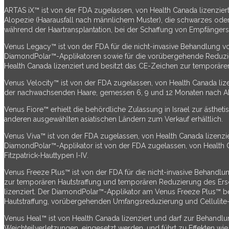
ARTAS iX™ ist von der FDA zugelassen, von Health Canada lizenziert
Alopezie (Haarausfall nach männlichem Muster), die schwarzes oder 
während der Haartransplantation, bei der Schaffung von Empfängerste
Venus Legacy™ ist von der FDA für die nicht-invasive Behandlung vo
DiamondPolar™-Applikatoren sowie für die vorübergehende Reduzier
Health Canada lizenziert und besitzt das CE-Zeichen zur temporäre
Venus Velocity™ ist von der FDA zugelassen, von Health Canada lize
der nachwachsenden Haare, gemessen 6, 9 und 12 Monaten nach Absc
Venus Fiore™ erhielt die behördliche Zulassung in Israel zur ästh
anderen ausgewählten asiatischen Ländern zum Verkauf erhältlich.
Venus Viva™ ist von der FDA zugelassen, von Health Canada lizenzie
DiamondPolar™-Applikator ist von der FDA zugelassen, von Health C
Fitzpatrick-Hauttypen I-IV.
Venus Freeze Plus™ ist von der FDA für die nicht-invasive Behandlu
zur temporären Hautstraffung und temporären Reduzierung des Ers
lizenziert. Der DiamondPolar™-Applikator am Venus Freeze Plus™ be
Hautstraffung, vorübergehenden Umfangsreduzierung und Cellulite
Venus Heal™ ist von Health Canada lizenziert und darf zur Behand
Weichteilverletzungen, eingesetzt werden, und führt zu Effekten w