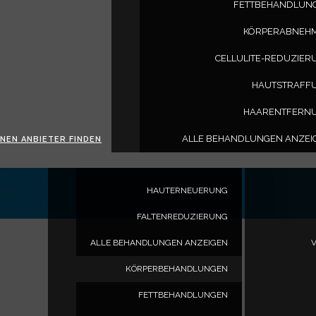
FETTBEHANDLUN
HAARWIEDERHERSTELLUNG
www.venustreatments.com
KÖRPERABNEH
HAARAUSFALL BEI MÄNNERN
CELLULITE-REDUZIER
HAARAUSFALL BEI FRAUEN
HAUTSTRAFF
GESICHTSBEHANDLUNGEN
HAARENTFERN
TRIBELLA
PHOTOFACIAL
ALLE BEHANDLUNGEN ANZEI
INEN ANBIETER FINDEN
AKNEBEHANDLUNGEN
HAUTERNEUERUNG
FALTENREDUZIERUNG
ALLE BEHANDLUNGEN ANZEIGEN
KÖRPERBEHANDLUNGEN
FETTBEHANDLUNGEN