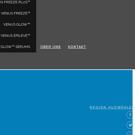
S FREEZE PLUS™
VENUS FREEZE™
VENUS GLOW™
VENUS EPILEVE™
 GLOW™ SERUMS
ÜBER UNS
KONTAKT
REGION AUSWÄHLEN