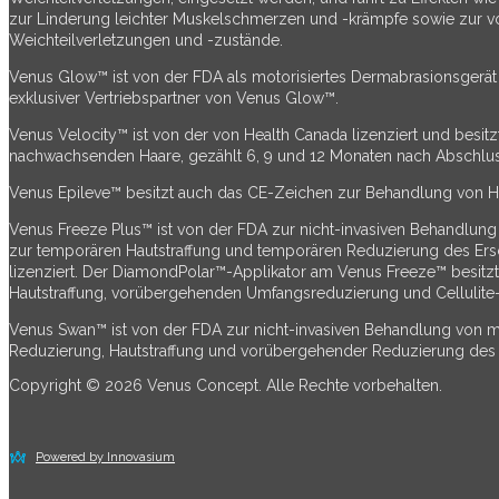
zur Linderung leichter Muskelschmerzen und -krämpfe sowie zur v
Weichteilverletzungen und -zustände.
Venus Glow™ ist von der FDA als motorisiertes Dermabrasionsgerät d
exklusiver Vertriebspartner von Venus Glow™.
Venus Velocity™ ist von der von Health Canada lizenziert und besitz
nachwachsenden Haare, gezählt 6, 9 und 12 Monaten nach Abschluss 
Venus Epileve™ besitzt auch das CE-Zeichen zur Behandlung von Hi
Venus Freeze Plus™ ist von der FDA zur nicht-invasiven Behandlung 
zur temporären Hautstraffung und temporären Reduzierung des Ers
lizenziert. Der DiamondPolar™-Applikator am Venus Freeze™ besitzt
Hautstraffung, vorübergehenden Umfangsreduzierung und Cellulite
Venus Swan™ ist von der FDA zur nicht-invasiven Behandlung von m
Reduzierung, Hautstraffung und vorübergehender Reduzierung des E
Copyright © 2026 Venus Concept. Alle Rechte vorbehalten.
Powered by Innovasium