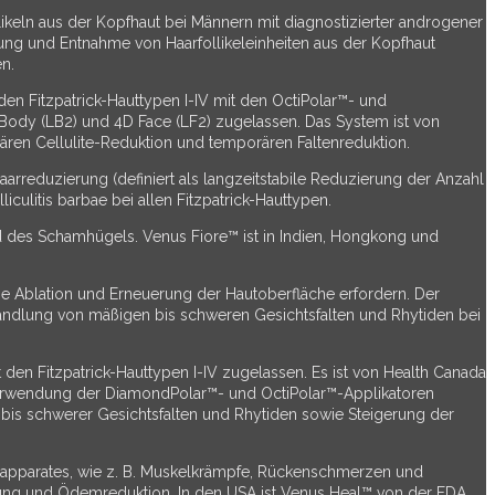
ikeln aus der Kopfhaut bei Männern mit diagnostizierter androgener
rung und Entnahme von Haarfollikeleinheiten aus der Kopfhaut
n.
en Fitzpatrick-Hauttypen I-IV mit den OctiPolar™- und
Body (LB2) und 4D Face (LF2) zugelassen. Das System ist von
ren Cellulite-Reduktion und temporären Faltenreduktion.
arreduzierung (definiert als langzeitstabile Reduzierung der Anzahl
litis barbae bei allen Fitzpatrick-Hauttypen.
nd des Schamhügels. Venus Fiore™ ist in Indien, Hongkong und
ne Ablation und Erneuerung der Hautoberfläche erfordern. Der
handlung von mäßigen bis schweren Gesichtsfalten und Rhytiden bei
den Fitzpatrick-Hauttypen I-IV zugelassen. Es ist von Health Canada
Verwendung der DiamondPolar™- und OctiPolar™-Applikatoren
 bis schwerer Gesichtsfalten und Rhytiden sowie Steigerung der
sapparates, wie z. B. Muskelkrämpfe, Rückenschmerzen und
utung und Ödemreduktion. In den USA ist Venus Heal™ von der FDA