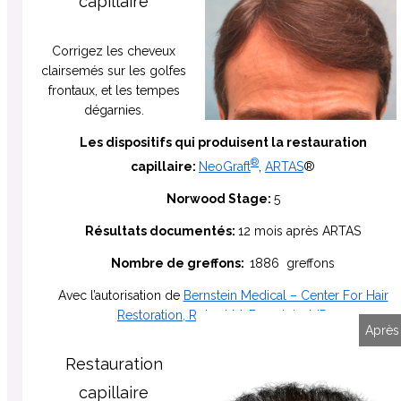
capillaire
Corrigez les cheveux
clairsemés sur les golfes
frontaux, et les tempes
dégarnies.
Les dispositifs qui produisent la restauration
®
capillaire:
NeoGraft
,
ARTAS
®
Norwood Stage:
5
Résultats documentés:
12 mois après ARTAS
Nombre de greffons:
1886 greffons
Avec l’autorisation de
Bernstein Medical – Center For Hair
Restoration, Robert M. Bernstein, MD
Avant
Après
Restauration
capillaire