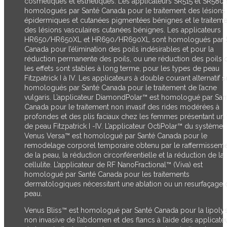
cosmétiques et esthétiques. Les applicateurs SR515 et SR580 
homologués par Santé Canada pour le traitement des lésions
épidermiques et cutanées pigmentées bénignes et le traiteme
des lésions vasculaires cutanées bénignes. Les applicateurs
HR650/HR650XL et HR690/HR690XL sont homologués par 
Canada pour l’élimination des poils indésirables et pour la
réduction permanente des poils, ou une réduction des poils 
les effets sont stables à long terme, pour les types de peau
Fitzpatrick I à IV. Les applicateurs à double courant alternatif s
homologués par Santé Canada pour le traitement de l’acne
vulgaris. L’applicateur DiamondPolar™ est homologué par San
Canada pour le traitement non invasif des rides modérées à
profondes et des plis faciaux chez les femmes présentant un
de peau Fitzpatrick I -IV. L’applicateur OctiPolar™ du système
Venus Versa™ est homologué par Santé Canada pour le
remodelage corporel temporaire obtenu par le raffermissem
de la peau, la réduction circonférentielle et la réduction de la
cellulite. L’applicateur de RF NanoFractional™ (Viva) est
homologué par Santé Canada pour les traitements
dermatologiques nécessitant une ablation ou un resurfaçage 
peau.
Venus Bliss™ est homologué par Santé Canada pour la lipoly
non invasive de l’abdomen et des flancs à l’aide des applicate