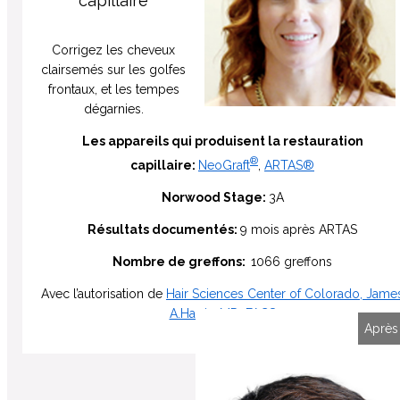
capillaire
Corrigez les cheveux
clairsemés sur les golfes
frontaux, et les tempes
dégarnies.
Les appareils qui produisent la restauration
®
capillaire:
NeoGraft
,
ARTAS®
Norwood Stage:
3A
Résultats documentés:
9 mois après ARTAS
Nombre de greffons:
1066 greffons
Avec l’autorisation de
Hair Sciences Center of Colorado, Jame
A.Harris, MD, FACS
Avant
Après