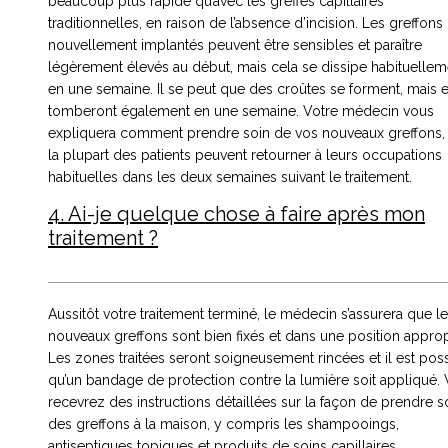
beaucoup plus rapide qu’avec les greffes capillaires
traditionnelles, en raison de l’absence d’incision. Les greffons
nouvellement implantés peuvent être sensibles et paraître
légèrement élevés au début, mais cela se dissipe habituellem
en une semaine. Il se peut que des croûtes se forment, mais e
tomberont également en une semaine. Votre médecin vous
expliquera comment prendre soin de vos nouveaux greffons,
la plupart des patients peuvent retourner à leurs occupations
habituelles dans les deux semaines suivant le traitement.
4. Ai-je quelque chose à faire après mon
traitement ?
Aussitôt votre traitement terminé, le médecin s’assurera que l
nouveaux greffons sont bien fixés et dans une position approp
Les zones traitées seront soigneusement rincées et il est pos
qu’un bandage de protection contre la lumière soit appliqué.
recevrez des instructions détaillées sur la façon de prendre s
des greffons à la maison, y compris les shampooings,
antiseptiques topiques et produits de soins capillaires