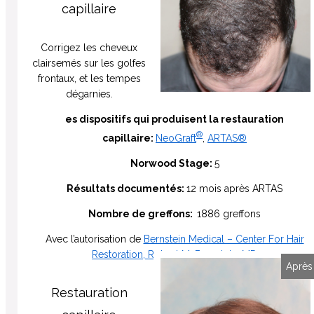
capillaire
Corrigez les cheveux
clairsemés sur les golfes
frontaux, et les tempes
dégarnies.
es dispositifs qui produisent la restauration
®
capillaire:
NeoGraft
,
ARTAS®
Norwood Stage:
5
Résultats documentés:
12 mois après ARTAS
Nombre de greffons:
1886 greffons
Avec l’autorisation de
Bernstein Medical – Center For Hair
Restoration, Robert M. Bernstein, MD
Avant
Après
Restauration