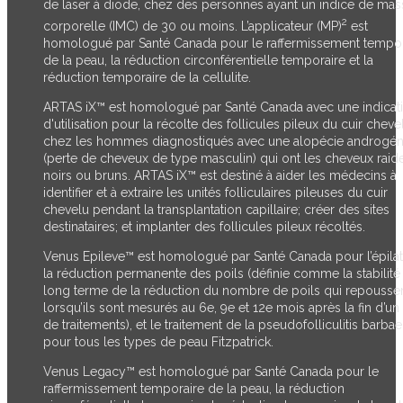
de laser à diode, chez des personnes ayant un indice de mas
2
corporelle (IMC) de 30 ou moins. L’applicateur (MP)
est
homologué par Santé Canada pour le raffermissement tempor
de la peau, la réduction circonférentielle temporaire et la
réduction temporaire de la cellulite.
ARTAS iX™ est homologué par Santé Canada avec une indicat
d'utilisation pour la récolte des follicules pileux du cuir cheve
chez les hommes diagnostiqués avec une alopécie androgé
(perte de cheveux de type masculin) qui ont les cheveux raid
noirs ou bruns. ARTAS iX™ est destiné à aider les médecins à
identifier et à extraire les unités folliculaires pileuses du cuir
chevelu pendant la transplantation capillaire; créer des sites
destinataires; et implanter des follicules pileux récoltés.
Venus Epileve™ est homologué par Santé Canada pour l’épilat
la réduction permanente des poils (définie comme la stabilité
long terme de la réduction du nombre de poils qui repousse
lorsqu’ils sont mesurés au 6e, 9e et 12e mois après la fin d’un
de traitements), et le traitement de la pseudofolliculitis barbae
pour tous les types de peau Fitzpatrick.
Venus Legacy™ est homologué par Santé Canada pour le
raffermissement temporaire de la peau, la réduction