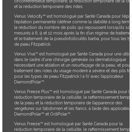
circonférentielle temporaire, la réduction temporaire de la cell
et la réduction temporaire des rides.
Venus Velocity™ est homologué par Santé Canada pour l’épila
l’épilation permanente (définie comme la stabilité à long term
la réduction du nombre de poils qui repoussent lorsqu’ils son
mesurés à 6, 9 et 12 mois après la fin d’un régime de traitemen
et le traitement de la pseudofolliculitis barba, pour tous les t
de peau Fitzpatrick.
Venus Viva™ est homologué par Santé Canada pour une utilis
dans le cadre d'une chirurgie générale ou dermatologique
nécessitant une ablation et un resurfaçage de la peau, et pour
traitement des rides du visage modéré à sévère et des plis fa
pour les types de peau Fitzpatrick I à IV avec l’applicateur
DiamondPolar™.
Venus Freeze Plus™ est homologué par Santé Canada pour la
réduction temporaire de la cellulite, le raffermissement tempo
de la peau et la réduction temporaire de l’apparence des
vergetures sur l’abdomen et les flancs, à l’aide des applicateu
DiamondPolar™ et OctiPolar™.
Venus Freeze™ est homologué par Santé Canada pour la
réduction temporaire de la cellulite, le raffermissement tempo