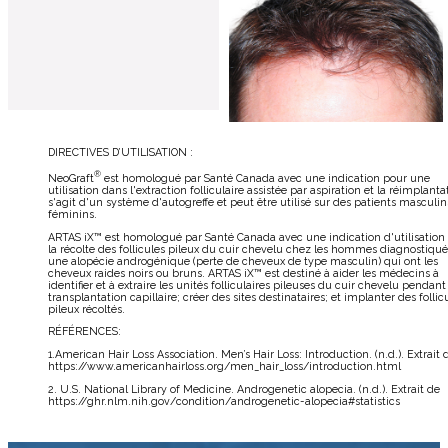
DIRECTIVES D’UTILISATION :
®
NeoGraft
est homologué par Santé Canada avec une indication pour une
utilisation dans l'extraction folliculaire assistée par aspiration et la réimplantat
s'agit d'un système d'autogreffe et peut être utilisé sur des patients masculin
féminins.
ARTAS iX™ est homologué par Santé Canada avec une indication d'utilisation
la récolte des follicules pileux du cuir chevelu chez les hommes diagnostiqu
une alopécie androgénique (perte de cheveux de type masculin) qui ont les
cheveux raides noirs ou bruns. ARTAS iX™ est destiné à aider les médecins à
identifier et à extraire les unités folliculaires pileuses du cuir chevelu pendant
transplantation capillaire; créer des sites destinataires; et implanter des follic
pileux récoltés.
RÉFÉRENCES:
1.American Hair Loss Association. Men’s Hair Loss: Introduction. (n.d.). Extrait 
https://www.americanhairloss.org/men_hair_loss/introduction.html
2. U.S. National Library of Medicine. Androgenetic alopecia. (n.d.). Extrait de
https://ghr.nlm.nih.gov/condition/androgenetic-alopecia#statistics